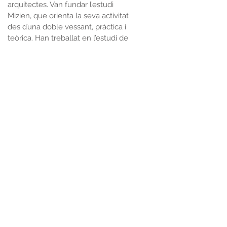
arquitectes. Van fundar l’estudi
Mizien, que orienta la seva activitat
des d’una doble vessant, pràctica i
teòrica. Han treballat en l’estudi de
les relacions entre arquitectura,
equipament, habitatge, ciutat, espai
públic i paisatge en el context
social, cultural i productiu
contemporani. Mizien es un estudi
que integra tècnics pluridisciplinars
entorn a l’exercici de l’arquitectura i
els projectes culturals en un
ventall de projectes que va des de
l’equipament públic i els edificis de
serveis i terciaris en el sector privat,
als projectes urbans i de paisatge.
A més de les obres d’arquitectura,
Mizien desenvolupa una activitat
complementaria en l’àmbit de les
exposicions, la divulgació cultural i